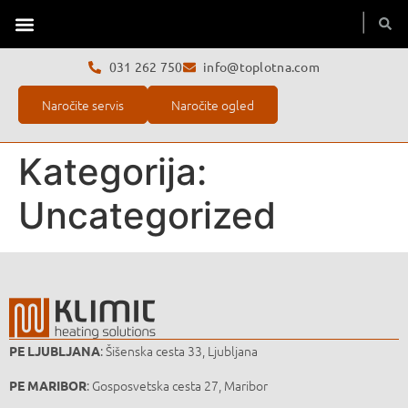
Toplotne črpalke
Servis toplotne črpalke
O podjetju
031 262 750
info@toplotna.com
Naročite servis
Naročite ogled
Kategorija:
Uncategorized
: Šišenska cesta 33, Ljubljana
PE LJUBLJANA
: Gosposvetska cesta 27, Maribor
PE MARIBOR