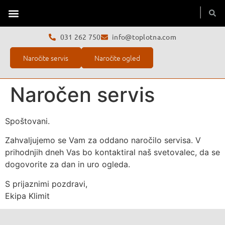
Toplotne črpalke
Servis toplotne črpalke
O podjetju
031 262 750
info@toplotna.com
Naročite servis
Naročite ogled
Naročen servis
Spoštovani.
Zahvaljujemo se Vam za oddano naročilo servisa. V
prihodnjih dneh Vas bo kontaktiral naš svetovalec, da se
dogovorite za dan in uro ogleda.
S prijaznimi pozdravi,
Ekipa Klimit