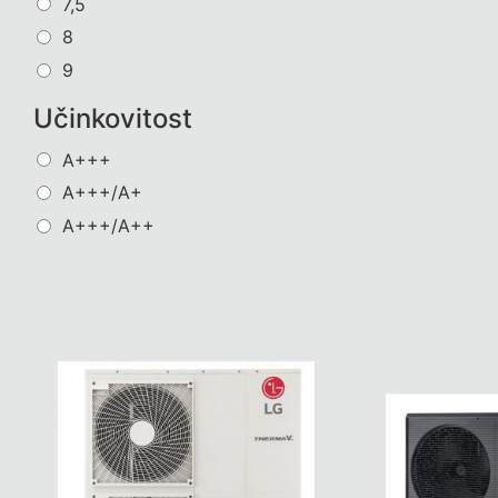
7,5
8
9
Učinkovitost
A+++
A+++/A+
A+++/A++