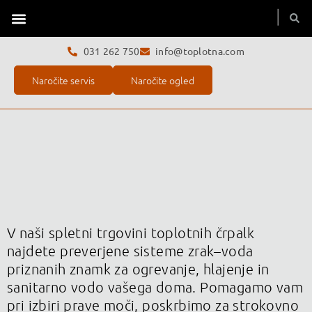
Toplotne črpalke
Servis toplotne črpalke
O podjetju
031 262 750
info@toplotna.com
Naročite servis
Naročite ogled
V naši spletni trgovini toplotnih črpalk
najdete preverjene sisteme zrak–voda
priznanih znamk za ogrevanje, hlajenje in
sanitarno vodo vašega doma. Pomagamo vam
pri izbiri prave moči, poskrbimo za strokovno