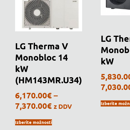
LG The
LG Therma V
Monobl
Monobloc 14
kW
kW
5,830.0
(HM143MR.U34)
7,030.0
6,170.00
€
–
7,370.00
€
Izberite možn
z DDV
Izberite možnosti