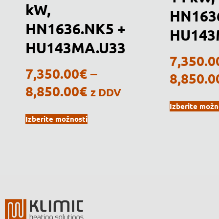
kW,
HN163
HN1636.NK5 +
HU143
HU143MA.U33
7,350.0
7,350.00
€
–
8,850.0
8,850.00
€
z DDV
Izberite možn
Izberite možnosti