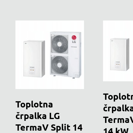
Toplot
Toplotna
črpalk
črpalka LG
TermaV
TermaV Split 14
14 kW,