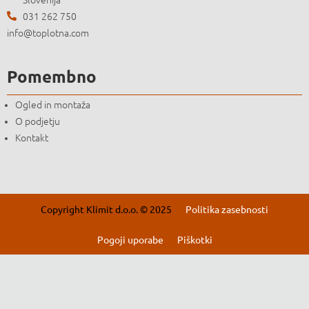
031 262 750
info@toplotna.com
Pomembno
Ogled in montaža
O podjetju
Kontakt
Copyright Klimit d.o.o. © 2025
Politika zasebnosti
Pogoji uporabe
Piškotki