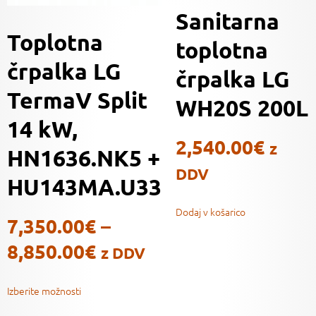
Sanitarna
Toplotna
toplotna
črpalka LG
črpalka LG
TermaV Split
WH20S 200L
14 kW,
2,540.00
€
z
HN1636.NK5 +
DDV
HU143MA.U33
Dodaj v košarico
7,350.00
€
–
8,850.00
€
z DDV
Izberite možnosti