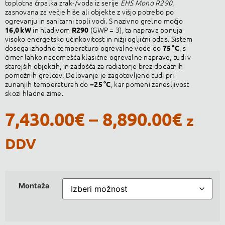
toplotna črpalka zrak‑/voda iz serije
EHS Mono R290
,
zasnovana za večje hiše ali objekte z višjo potrebo po
ogrevanju in sanitarni topli vodi. S nazivno grelno močjo
in hladivom
(GWP = 3), ta naprava ponuja
16,0 kW
R290
visoko energetsko učinkovitost in nižji ogljični odtis. Sistem
dosega izhodno temperaturo ogrevalne vode do
, s
75 °C
čimer lahko nadomešča klasične ogrevalne naprave, tudi v
starejših objektih, in zadošča za radiatorje brez dodatnih
pomožnih grelcev. Delovanje je zagotovljeno tudi pri
zunanjih temperaturah do
, kar pomeni zanesljivost
−25 °C
skozi hladne zime.
7,430.00
€
–
8,890.00
€
z
DDV
Montaža