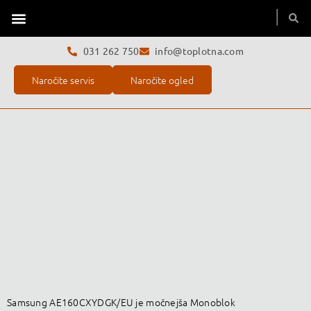
Toplotne črpalke
Servis toplotne črpalke
O podjetju
031 262 750
info@toplotna.com
Naročite servis
Naročite ogled
Samsung AE160CXYDGK/EU je močnejša Monoblok