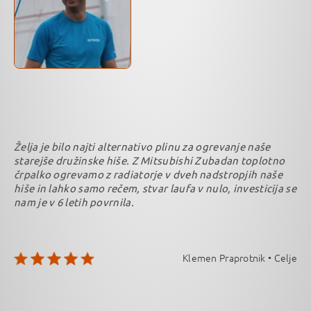
Želja je bilo najti alternativo plinu za ogrevanje naše
starejše družinske hiše. Z Mitsubishi Zubadan toplotno
črpalko ogrevamo z radiatorje v dveh nadstropjih naše
hiše in lahko samo rečem, stvar laufa v nulo, investicija se
nam je v 6 letih povrnila.
Klemen Praprotnik • Celje