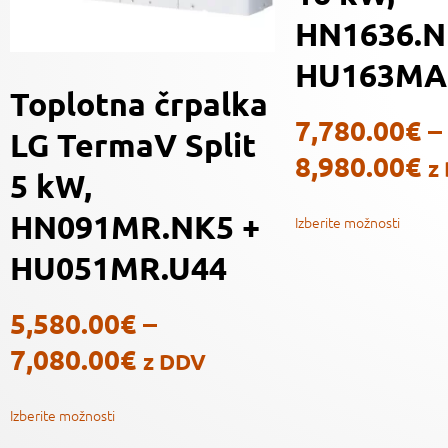
HN1636.N
HU163MA
Toplotna črpalka
7,780.00
€
–
LG TermaV Split
8,980.00
€
z
5 kW,
HN091MR.NK5 +
Izberite možnosti
HU051MR.U44
5,580.00
€
–
7,080.00
€
z DDV
Izberite možnosti