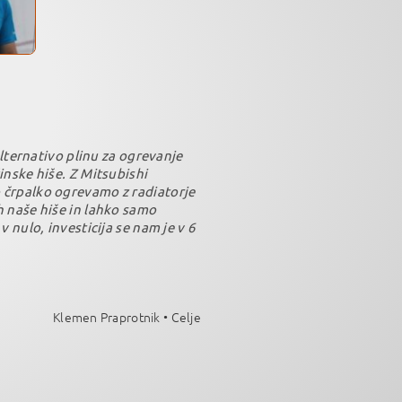
 alternativo plinu za ogrevanje
inske hiše. Z Mitsubishi
črpalko ogrevamo z radiatorje
h naše hiše in lahko samo
v nulo, investicija se nam je v 6
Klemen Praprotnik • Celje