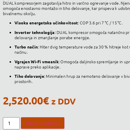
DUAL kompresorjem zagotavlja hitro in varčno ogrevanje vode.
Njen
omogoča enostavno montažo in tiho delovanje, kar prispeva k udo
bivalnemu okolju.
:
COP 3.6 pri 7 °C / 15 °C.
Visoka energetska učinkovitost
:
DUAL kompresor omogoča natančno pri
Inverter tehnologija
delovanja in zmanjšanje porabe energije.
:
Hiter dvig temperature vode za 30 % hitreje kot
Turbo način
načinu.
:
Omogoča daljinsko spremljanje in upr
Vgrajen Wi-Fi vmesnik
naprave preko aplikacije.
:
Minimalen hrup za nemoteno delovanje v biv
Tiho delovanje
prostorih.
2,520.00
€
z DDV
Dodaj v košarico