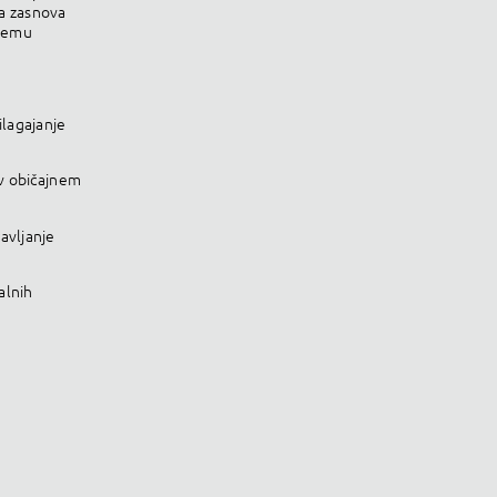
a zasnova
bnemu
lagajanje
 v običajnem
avljanje
alnih