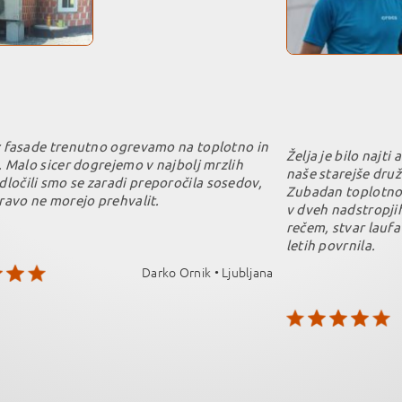
z fasade trenutno ogrevamo na toplotno in
Želja je bilo najti
. Malo sicer dogrejemo v najbolj mrzlih
naše starejše druž
očili smo se zaradi preporočila sosedov,
Zubadan toplotno 
ravo ne morejo prehvalit.
v dveh nadstropji
rečem, stvar laufa 
letih povrnila.
Darko Ornik • Ljubljana