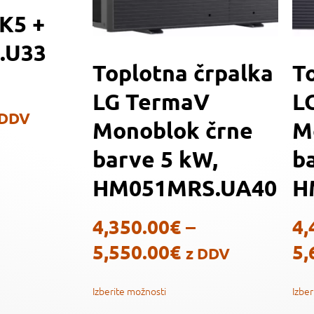
K5 +
.U33
Toplotna črpalka
T
LG TermaV
L
 DDV
Monoblok črne
M
barve 5 kW,
b
HM051MRS.UA40
H
4,350.00
€
–
4,
5,550.00
€
5,
z DDV
Izberite možnosti
Izber