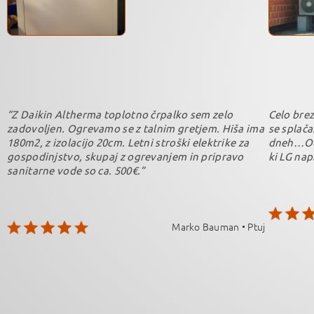
“Z Daikin Altherma toplotno črpalko sem zelo
Celo bre
zadovoljen. Ogrevamo se z talnim gretjem. Hiša ima
se splača
180m2, z izolacijo 20cm. Letni stroški elektrike za
dneh…Odl
gospodinjstvo, skupaj z ogrevanjem in pripravo
ki LG nap
sanitarne vode so ca. 500€.”
Marko Bauman • Ptuj