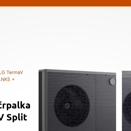
črpalka
 Split