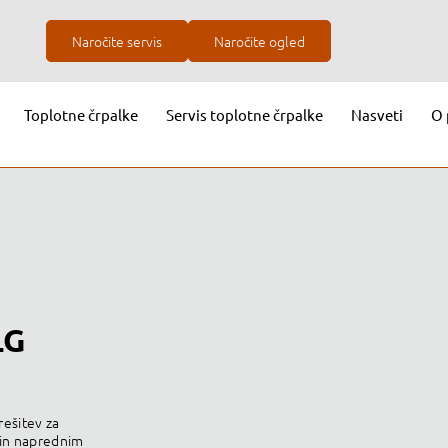
Naročite servis
Naročite ogled
Toplotne črpalke
Servis toplotne črpalke
Nasveti
O 
LG
rešitev za
v in naprednim