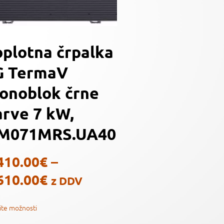
oplotna črpalka
G TermaV
onoblok črne
arve 7 kW,
M071MRS.UA40
410.00
€
–
610.00
€
z DDV
ite možnosti