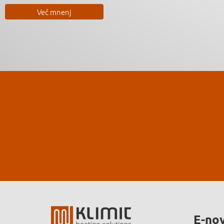
Več mnenj
E-nov