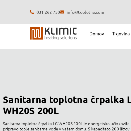
031 262 750
info@toplotna.com
Domov
Trgovina
Sanitarna toplotna črpalka 
WH20S 200L
Sanitarna toplotna črpalka LG WH20S 200L je energetsko učinkovita 
pripravo tople sanitarne vode v vašem domu.
S kapaciteto 200 litro