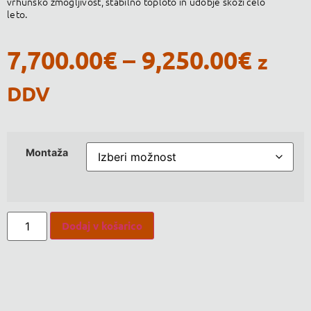
vrhunsko zmogljivost, stabilno toploto in udobje skozi celo
leto.
7,700.00
€
–
9,250.00
€
z
DDV
Montaža
Dodaj v košarico