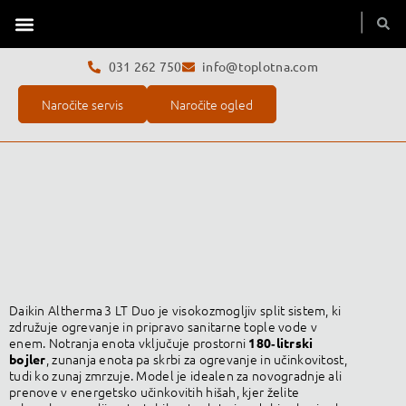
Toplotne črpalke
Servis toplotne črpalke
O podjetju
031 262 750
info@toplotna.com
Naročite servis
Naročite ogled
Daikin Altherma 3 LT Duo je visokozmogljiv split sistem, ki
združuje ogrevanje in pripravo sanitarne tople vode v
enem. Notranja enota vključuje prostorni
180‑litrski
, zunanja enota pa skrbi za ogrevanje in učinkovitost,
bojler
tudi ko zunaj zmrzuje. Model je idealen za novogradnje ali
prenove v energetsko učinkovitih hišah, kjer želite