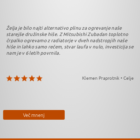
Želja je bilo najti alternativo plinu za ogrevanje naše
starejše družinske hiše. Z Mitsubishi Zubadan toplotno
črpalko ogrevamo z radiatorje v dveh nadstropjih naše
hiše in lahko samo rečem, stvar laufa v nulo, investicija se
nam je v 6 letih povrnila.
Klemen Praprotnik • Celje
Več mnenj