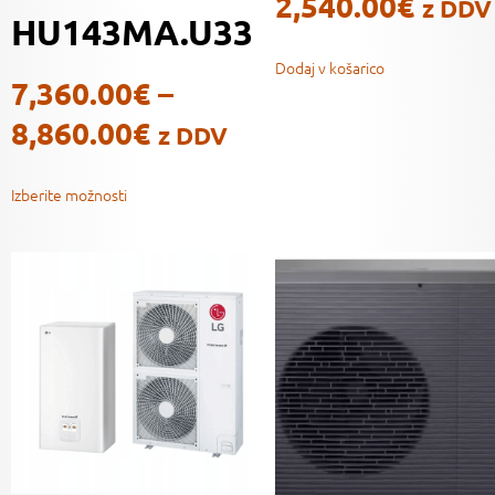
2,540.00
€
z DDV
HU143MA.U33
Dodaj v košarico
7,360.00
€
–
8,860.00
€
z DDV
Izberite možnosti