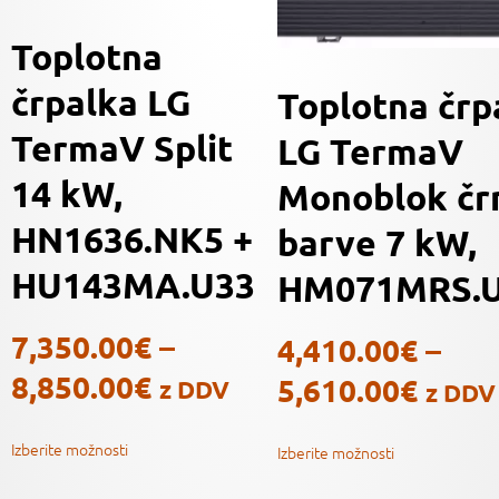
Toplotna
črpalka LG
Toplotna črp
TermaV Split
LG TermaV
14 kW,
Monoblok čr
HN1636.NK5 +
barve 7 kW,
HU143MA.U33
HM071MRS.
7,350.00
€
–
4,410.00
€
–
8,850.00
€
5,610.00
€
z DDV
z DDV
Izberite možnosti
Izberite možnosti