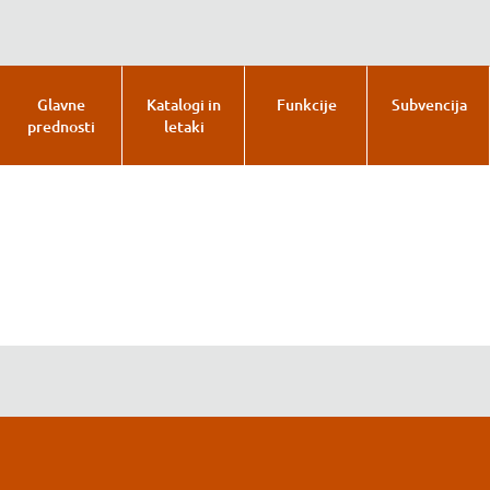
Glavne
Katalogi in
Funkcije
Subvencija
prednosti
letaki
Glavne prednosti
Katalogi in letaki
Funkcije
Subvencija