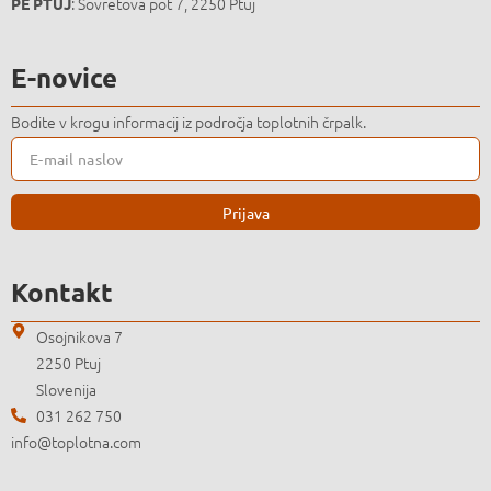
: Sovretova pot 7, 2250 Ptuj
PE PTUJ
E-novice
Bodite v krogu informacij iz področja toplotnih črpalk.
Prijava
Kontakt
Osojnikova 7
2250 Ptuj
Slovenija
031 262 750
info@toplotna.com