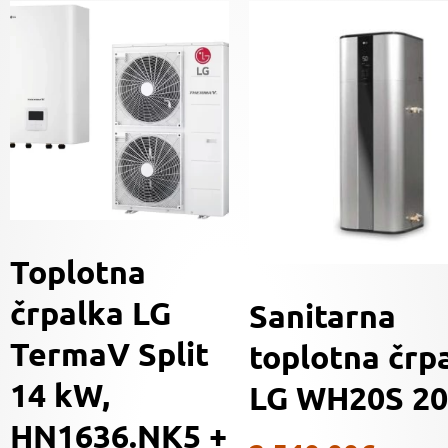
Toplotna
črpalka LG
Sanitarna
TermaV Split
toplotna črp
14 kW,
LG WH20S 20
HN1636.NK5 +