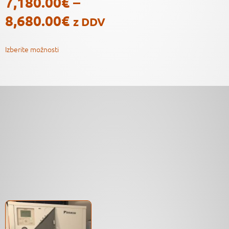
7,180.00
€
–
8,680.00
€
z DDV
Izberite možnosti