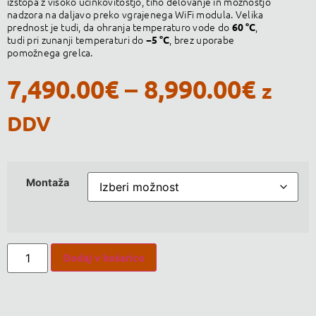
izstopa z visoko učinkovitostjo, tiho delovanje in možnostjo
nadzora na daljavo preko vgrajenega WiFi modula. Velika
prednost je tudi, da ohranja temperaturo vode do
,
60 °C
tudi pri zunanji temperaturi do
, brez uporabe
−5 °C
pomožnega grelca.
7,490.00
€
–
8,990.00
€
z
DDV
Montaža
Dodaj v košarico