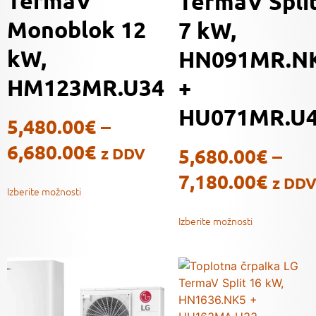
TermaV
TermaV Spli
Monoblok 12
7 kW,
kW,
HN091MR.N
HM123MR.U34
+
HU071MR.U
5,480.00
€
–
6,680.00
€
5,680.00
€
–
z DDV
7,180.00
€
z DD
Izberite možnosti
Izberite možnosti