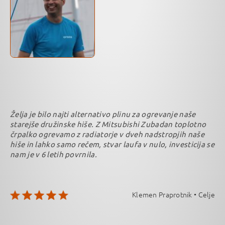
Želja je bilo najti alternativo plinu za ogrevanje naše
starejše družinske hiše. Z Mitsubishi Zubadan toplotno
črpalko ogrevamo z radiatorje v dveh nadstropjih naše
hiše in lahko samo rečem, stvar laufa v nulo, investicija se
nam je v 6 letih povrnila.
Klemen Praprotnik • Celje