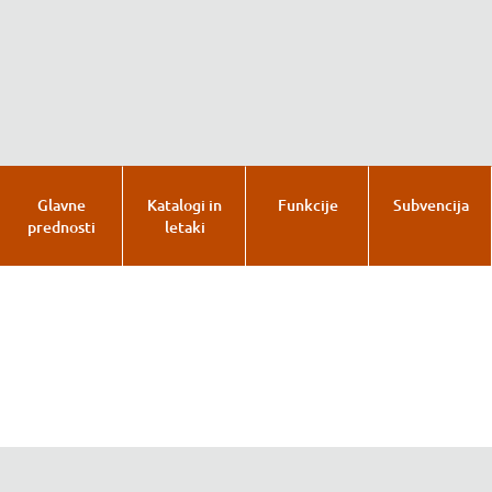
Glavne
Katalogi in
Funkcije
Subvencija
prednosti
letaki
Glavne prednosti
Katalogi in letaki
Funkcije
Subvencija