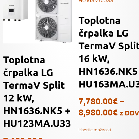
Toplotna
črpalka LG
TermaV Spli
16 kW,
Toplotna
HN1636.NK5
črpalka LG
HU163MA.U
TermaV Split
12 kW,
7,780.00
€
–
HN1636.NK5 +
8,980.00
€
z DD
HU123MA.U33
Izberite možnosti