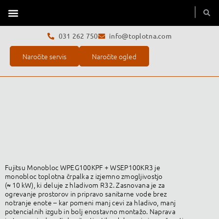
Toplotne črpalke
Servis toplotne črpalke
O podjetju
031 262 750
info@toplotna.com
Naročite servis
Naročite ogled
Fujitsu Monobloc WPEG100KPF + WSEP100KR3 je
monobloc toplotna črpalka z izjemno zmogljivostjo
(≈ 10 kW), ki deluje z hladivom R32. Zasnovana je za
ogrevanje prostorov in pripravo sanitarne vode brez
notranje enote – kar pomeni manj cevi za hladivo, manj
potencialnih izgub in bolj enostavno montažo. Naprava