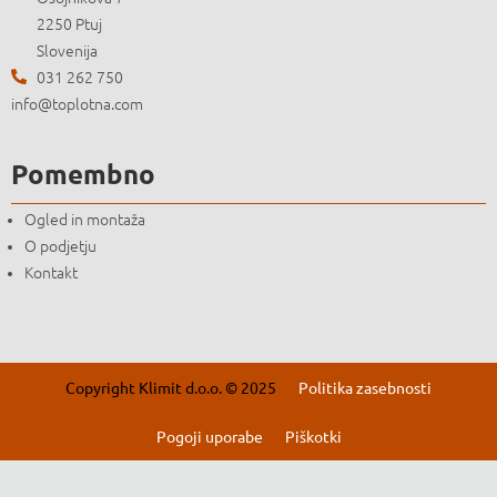
2250 Ptuj
Slovenija
031 262 750
info@toplotna.com
Pomembno
Ogled in montaža
O podjetju
Kontakt
Copyright Klimit d.o.o. © 2025
Politika zasebnosti
Pogoji uporabe
Piškotki